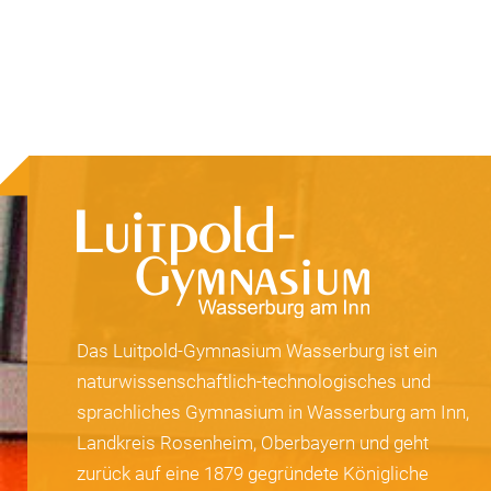
Das Luitpold-Gymnasium Wasserburg ist ein
naturwissenschaftlich-technologisches und
sprachliches Gymnasium in Wasserburg am Inn,
Landkreis Rosenheim, Oberbayern und geht
zurück auf eine 1879 gegründete Königliche