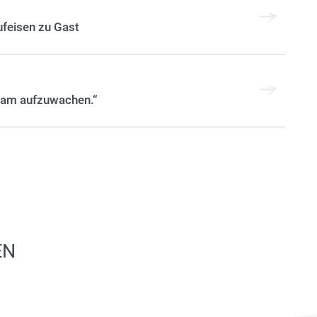
feisen zu Gast
gsam aufzuwachen.“
EN