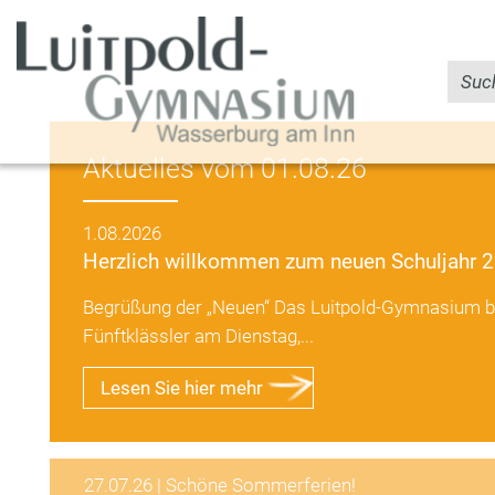
Aktuelles vom 01.08.26
1.08.2026
Herzlich willkommen zum neuen Schuljahr 
Begrüßung der „Neuen“ Das Luitpold-Gymnasium b
Fünftklässler am Dienstag,...
Lesen Sie hier mehr
27.07.26
|
Schöne Sommerferien!