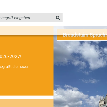
Broadstairs Sprach
2026/2027!
egrüßt die neuen