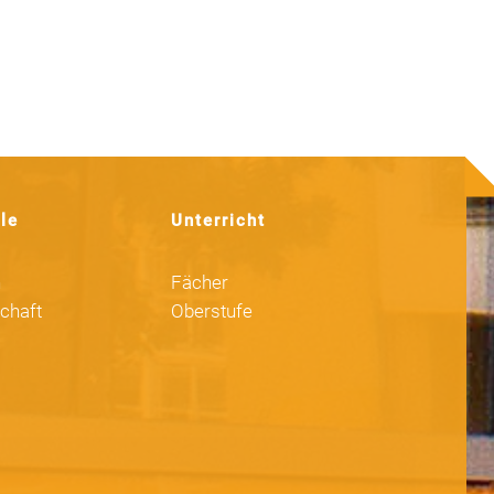
le
Unterricht
n
Fächer
chaft
Oberstufe