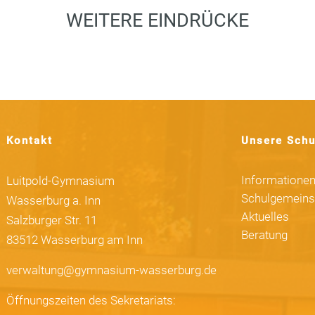
WEITERE EINDRÜCKE
Kontakt
Unsere Schu
Informatione
Luitpold-Gymnasium
Schulgemeins
Wasserburg a. Inn
Aktuelles
Salzburger Str. 11
Beratung
83512 Wasserburg am Inn
verwaltung@gymnasium-wasserburg.de
Öffnungszeiten des Sekretariats: