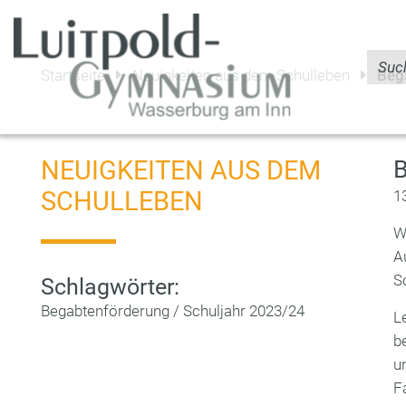
Startseite
Neuigkeiten aus dem Schulleben
Beg
NEUIGKEITEN AUS DEM
SCHULLEBEN
1
W
A
S
Schlagwörter:
Begabtenförderung
/
Schuljahr 2023/24
L
b
u
F