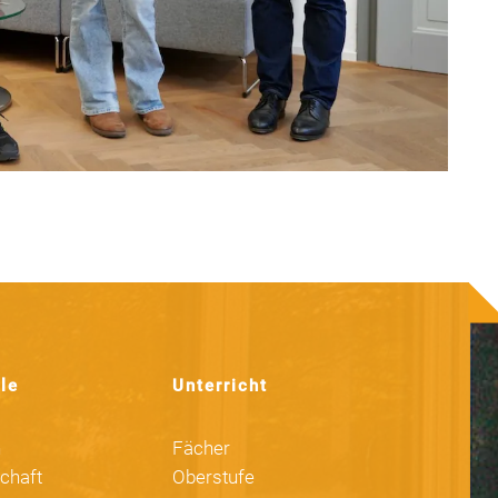
le
Unterricht
n
Fächer
chaft
Oberstufe