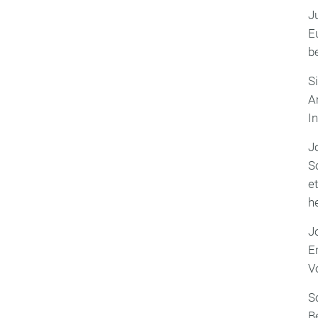
J
E
b
S
A
I
J
S
e
h
J
E
V
S
B