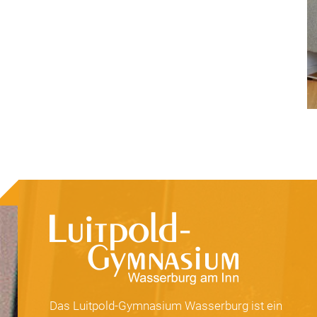
Das Luitpold-Gymnasium Wasserburg ist ein