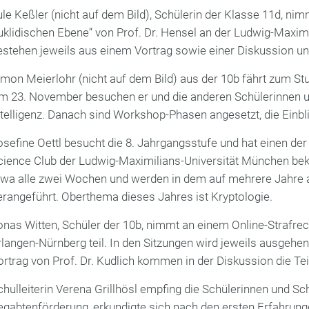
ule Keßler (nicht auf dem Bild), Schülerin der Klasse 11d, 
uklidischen Ebene“ von Prof. Dr. Hensel an der Ludwig-Maximi
estehen jeweils aus einem Vortrag sowie einer Diskussion u
imon Meierlohr (nicht auf dem Bild) aus der 10b fährt zum 
m 23. November besuchen er und die anderen Schülerinnen un
ntelligenz. Danach sind Workshop-Phasen angesetzt, die Einbl
osefine Oettl besucht die 8. Jahrgangsstufe und hat einen de
cience Club der Ludwig-Maximilians-Universität München bek
twa alle zwei Wochen und werden in dem auf mehrere Jahre 
erangeführt. Oberthema dieses Jahres ist Kryptologie.
onas Witten, Schüler der 10b, nimmt an einem Online-Strafrec
rlangen-Nürnberg teil. In den Sitzungen wird jeweils ausgeh
ortrag von Prof. Dr. Kudlich kommen in der Diskussion die T
chulleiterin Verena Grillhösl empfing die Schülerinnen und Sch
egabtenförderung, erkundigte sich nach den ersten Erfahrung