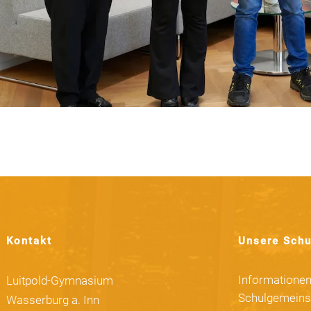
Kontakt
Unsere Schu
Informatione
Luitpold-Gymnasium
Schulgemeins
Wasserburg a. Inn