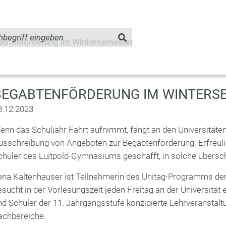
abtenförderung im Wintersemester
BEGABTENFÖRDERUNG IM WINTERS
3.12.2023
enn das Schuljahr Fahrt aufnimmt, fängt an den Universitäte
usschreibung von Angeboten zur Begabtenförderung. Erfreul
chüler des Luitpold-Gymnasiums geschafft, in solche über
ena Kaltenhauser ist Teilnehmerin des Unitag-Programms der
esucht in der Vorlesungszeit jeden Freitag an der Universität 
nd Schüler der 11. Jahrgangsstufe konzipierte Lehrveranstal
achbereiche.