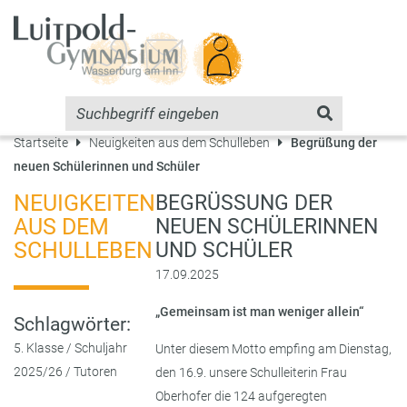
Startseite
Neuigkeiten aus dem Schulleben
Begrüßung der
neuen Schülerinnen und Schüler
NEUIGKEITEN
BEGRÜSSUNG DER N
AUS DEM
EUEN SCHÜLERINNEN U
SCHULLEBEN
ND SCHÜLER
17.09.2025
„Gemeinsam ist man weniger allein“
Schlagwörter:
5. Klasse
/
Schuljahr
Unter diesem Motto empfing am Dienstag,
2025/26
/
Tutoren
den 16.9. unsere Schulleiterin Frau
Oberhofer die 124 aufgeregten