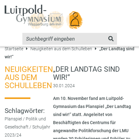
Startseite
Neuigkeiten aus dem Schulleben
„Der Landtag sind
wir!“
NEUIGKEITEN
„DER LANDTAG SIND
AUS DEM
WIR!“
SCHULLEBEN
30.01.2024
Am 10. November fand am Luitpold-
Gymnasium das Planspiel „Der Landtag
Schlagwörter:
sind wir!“ statt. Angeleitet von
Planspiel
/
Politik und
Beschäftigten des Centrums für
Gesellschaft
/
Schuljahr
angewandte Politikforschung der LMU
2023/24
wurden 30 Schülerinnen und Schüler zu