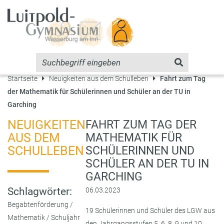
Startseite
Neuigkeiten aus dem Schulleben
Fahrt zum Tag
der Mathematik für Schülerinnen und Schüler an der TU in
Garching
NEUIGKEITEN
FAHRT ZUM TAG DER
AUS DEM
MATHEMATIK FÜR
SCHULLEBEN
SCHÜLERINNEN UND
SCHÜLER AN DER TU IN
GARCHING
Schlagwörter:
06.03.2023
Begabtenförderung
/
19 Schülerinnen und Schüler des LGW aus
Mathematik
/
Schuljahr
den Jahrgangsstufen 5, 6, 8, 9 und 10