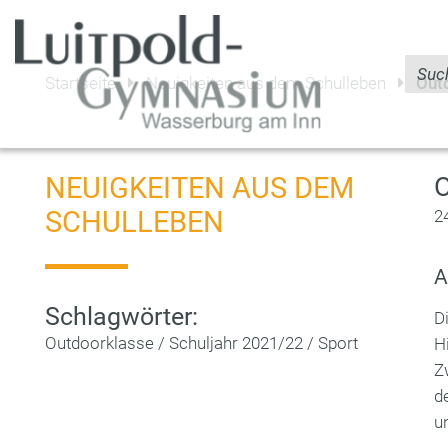
Startseite
Neuigkeiten aus dem Schulleben
Out
NEUIGKEITEN AUS DEM
SCHULLEBEN
2
A
Schlagwörter:
D
Outdoorklasse
/
Schuljahr 2021/22
/
Sport
H
Z
d
u