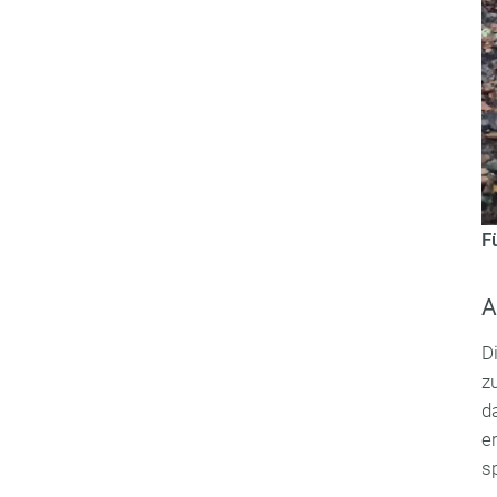
F
A
D
z
d
e
s