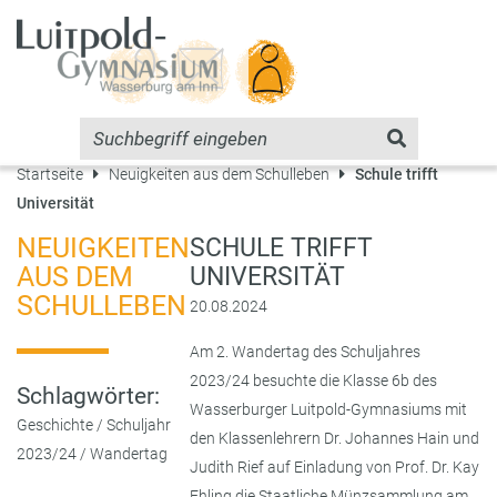
Startseite
Neuigkeiten aus dem Schulleben
Schule trifft
Universität
NEUIGKEITEN
SCHULE TRIFFT
AUS DEM
UNIVERSITÄT
SCHULLEBEN
20.08.2024
Am 2. Wandertag des Schuljahres
2023/24 besuchte die Klasse 6b des
Schlagwörter:
Wasserburger Luitpold-Gymnasiums mit
Geschichte
/
Schuljahr
den Klassenlehrern Dr. Johannes Hain und
2023/24
/
Wandertag
Judith Rief auf Einladung von Prof. Dr. Kay
Ehling die Staatliche Münzsammlung am