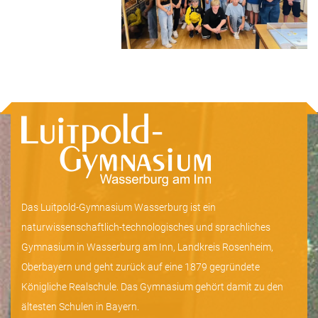
Das Luitpold-Gymnasium Wasserburg ist ein
naturwissenschaftlich-technologisches und sprachliches
Gymnasium in Wasserburg am Inn, Landkreis Rosenheim,
Oberbayern und geht zurück auf eine 1879 gegründete
Königliche Realschule. Das Gymnasium gehört damit zu den
ältesten Schulen in Bayern.