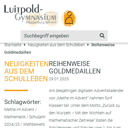
Startseite
Neuigkeiten aus dem Schulleben
Reihenweise
Goldmedaillen
NEUIGKEITEN
REIHENWEISE
AUS DEM
GOLDMEDAILLEN
SCHULLEBEN
29.01.2025
Am diesjährigen digitalen Adventskalender
von „Mathe im Advent“ nahmen fünf
Schlagwörter:
Klassen teil. Unter dem Motto „Zurück zu
Mathe im Advent
/
den Wurzeln – Mit den Wichteln auf
Mathematik
/
Schuljahr
mathematischer Zeitreise“ lösten die
2024/25
/
Wettbewerb
Schülerinnen und Schüler vom 1. bis zum