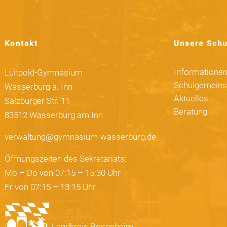
Kontakt
Unsere Schu
Informatione
Luitpold-Gymnasium
Schulgemeins
Wasserburg a. Inn
Aktuelles
Salzburger Str. 11
Beratung
83512 Wasserburg am Inn
verwaltung@gymnasium-wasserburg.de
Öffnungszeiten des Sekretariats:
Mo – Do von 07:15 – 15:30 Uhr
Fr von 07:15 – 13:15 Uhr
Landkreis Rosenheim