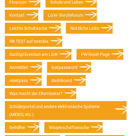
Finanzen
Schule und Leben
Kontakt
LGW- Berufeforum
Leichte Schultasche
Nützliche Links
RB TEST auf noindex
Suchtprävention am LGW
PW Reset Page
Anmelden
lostpassword
resetpass
dashboard
Was macht der Elternbeirat?
Schülerportal und andere elektronische Systeme
(MEBIS, etc.)
Beihilfen
Wissenschaftswoche