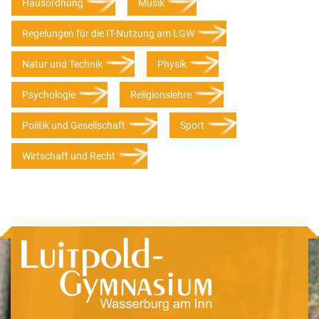
Hausordnung
Musik
Regelungen für die IT-Nutzung am LGW
Natur und Technik
Physik
Psychologie
Religionslehre
Politik und Gesellschaft
Sport
Wirtschaft und Recht