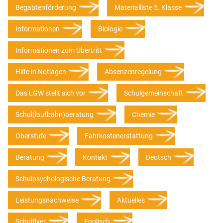
Begabtenförderung
Materialliste 5. Klasse
Informationen
Biologie
Informationen zum Übertritt
Hilfe in Notlagen
Absenzenregelung
Das LGW stellt sich vor
Schulgemeinschaft
Schul(laufbahn)beratung
Chemie
Oberstufe
Fahrkostenerstattung
Beratung
Kontakt
Deutsch
Schulpsychologische Beratung
Leistungsnachweise
Aktuelles
Schulflyer
Englisch